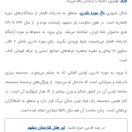
حرم
، بهترین تجربه را برایتان رقم می‌زند.
شکل امروزی
باغ موزه نادری
، متعلق به نادرشاه افشار از بنیانگذارهای دوره
افشاریه است. در طول حکومت او، مشهد، پایتخت بوده و از سال ۱۱۴۸ تا ۱۱۶۰
ه‍.ق به‌عنوان شاه ایران، شناخته می‌شد. برای ورود به محوطه و موزه آرامگاه
نادرشاه افشار می‌بایست بلیط ورودی بگیرید. بنای موزه نادری شامل 2 تالار،
سکوی 12 پله‌ای و مقبره به‌همره غرفه‌های صنایع دستی و غرفه فروش کتاب
است.
با ورود به موزه نادری، اولین المانی که به چشم می‌خورد، مجسمه برنزی
نادرشاه و سربازانی‌ است که به‌دنبال او می‌دوند. از ویژگی‌های برجسته مجسمه،
ساخته شدن آن در کشور ایتالیا و وزن بیشتر از 14 هزار کیلوگرم آن است. در
کنار همین مجسمه، یک لوله توپ جنگی بزرگ قرار دارد و متعلق به اشغالگران
پرتغالی است. زمان ساخت آن هم سال 1591 میلادی اعلام شده است.
در چند قدمی حرم باشید:
تور هتل شارستان مشهد