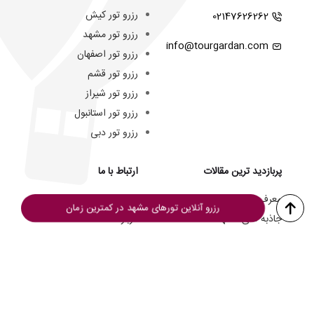
رزرو تور کیش
02147626262
رزرو تور مشهد
info@tourgardan.com
رزرو تور اصفهان
رزرو تور قشم
رزرو تور شیراز
رزرو تور استانبول
رزرو تور دبی
پربازدید ترین مقالات
ارتباط با ما
معرفی و مقایسه هتل ها
تماس با ما
رزرو آنلاین تورهای مشهد در کمترین زمان
جاذبه های مشهد
درباره ما
جاذبه های کیش
تیم ما
جاهای دیدنی تبریز
دانلود اپلیکیشن
هتل های سه ستاره مشهد
فرصت های شغلی
هزینه سفر به کیش