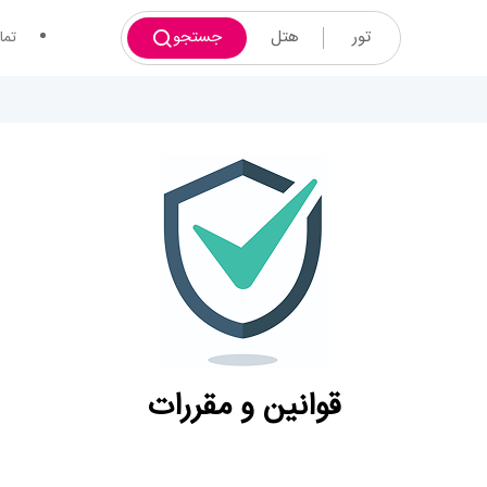
تور
هتل
جستجو
تما
قوانین و مقررات