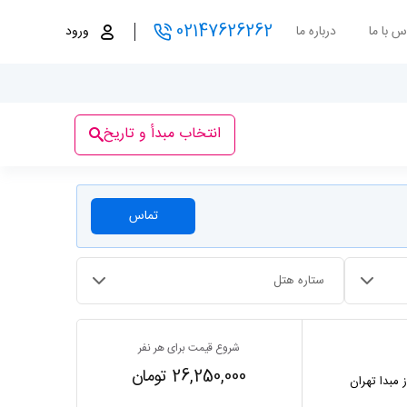
02147626262
س با ما
درباره ما
ورود
انتخاب مبدأ و تاریخ
تماس
ستاره هتل
شروع قیمت برای هر نفر
26,250,000 تومان
ز مبدا تهران