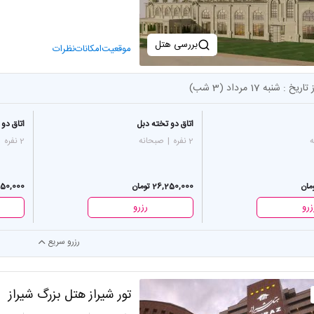
بررسی هتل
موقعیت
امکانات
نظرات
 تاریخ :
شنبه 17 مرداد (3 شب)
اتاق دو تخته دبل
اتاق دو 
ه
2 نفره
|
صبحانه
2 نفره
|
26,250,000 تومان
26,250,000
زرو
رزرو
رزرو سریع
تور شیراز هتل بزرگ شیراز