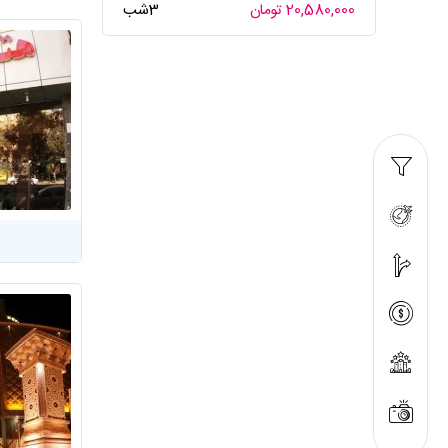
20,580,000 تومان
3شب