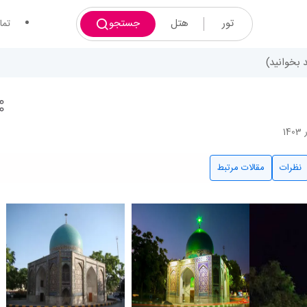
تور
هتل
جستجو
تما
 بخوانید)
نظرات
مقالات مرتبط