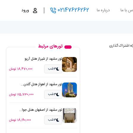
02147626262
س با ما
درباره ما
ورود
اشتراک گذاری
تورهای مرتبط
تور مشهد از شیراز هتل آریو
3شب
18,470,000 تومان
تور مشهد از اهواز هتل گلدن...
3شب
25,730,000 تومان
تور مشهد از اصفهان هتل جوا...
3شب
18,190,000 تومان