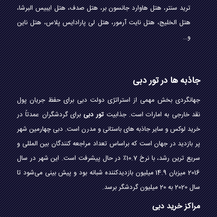
ترید سنتر، هتل هاوارد جانسون بر، هتل صدف، هتل ایبیس البرشا،
هتل الخلیج، هتل نایت آرمور، هتل لی پارادایس پلاس، هتل ناین
و…
جاذبه ها در تور دبی
جهانگردی بخش مهمی از استراتژی دولت دبی برای حفظ جریان پول
نقد خارجی به امارات است. جذابیت
تور دبی
برای گردشگران عمدتاً در
خرید لوکس و سایر جاذبه های باستانی و مدرن است. دبی چهارمين شهر
پر بازدید در جهان است که براساس تعداد مراجعه کنندگان بين المللی و
سريع ترين رشد، با نرخ 10.7٪ در حال پیشرفت است. این شهر در سال
2016 میزبان 14.9 میلیون بازدیدکننده شبانه بود و پیش بینی می‌شود تا
سال 2020 به 20 میلیون گردشگر برسد.
مراکز خرید دبی