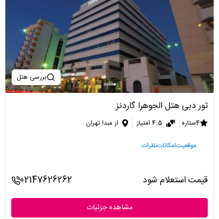
بررسی هتل
تور دبی هتل الجوهرا گاردنز
4ستاره
4.5 امتیاز
از مبدا تهران
موقعیت
امکانات
نظرات
قیمت استعلام شود
02147626262
مشاهده جزئیات