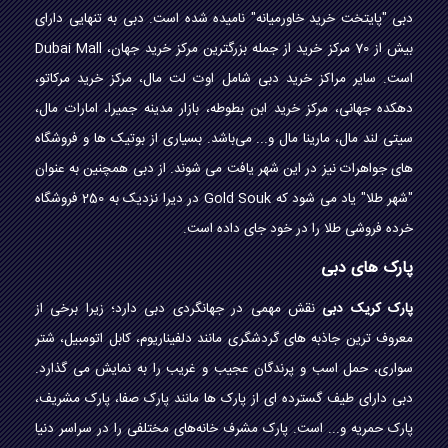
دبی "پایتخت خرید خاورمیانه" نامیده شده است. دبی به تنهایی دارای
بیش از 70 مرکز خرید از جمله بزرگترین مرکز خرید جهان، Dubai Mall
است. سایر مراکز خرید دبی شامل اوت لت مال، مرکز خرید مرکاتو،
دهکده جهانی، مرکز خرید ابن بطوطه، بازار مدینه جمیرا، امارات مال،
سیتی لند مال، مارینا مال و... می‌باشد. بسیاری از بوتیک ها و فروشگاه
های جواهرات نیز در این شهر یافت می شوند. از دبی همچنین به عنوان
"شهر طلا" یاد می شود که Gold Souk در دیرا نزدیک به 250 فروشگاه
خرده فروشی طلا را در خود جای داده است.
پارک های دبی
پارک کریک دبی
نقش مهمی در جهانگردی دبی دارد؛ زیرا برخی از
معروف ترین جاذبه های گردشگری مانند دلفیناریوم، کابل اتومبیل، شتر
سواری، حمل اسب و پرندگان عجیب و غریب را به نمایش می گذارد.
دبی دارای طیف گسترده ای از پارک ها مانند پارک صفا، پارک مشریف،
پارک حمریه و... است. پارک مشرف خانه‌های مختلفی را در سراسر دنیا