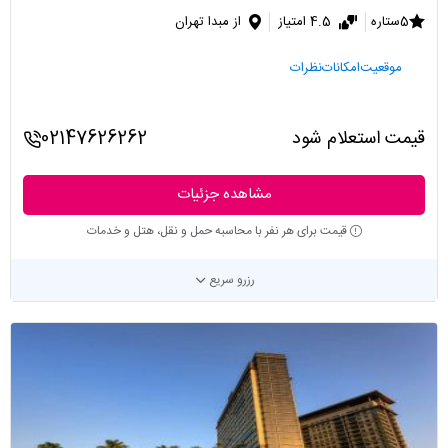
5ستاره
4.5 امتیاز
از مبدا تهران
موقعیت
امکانات
نظرات
قیمت استعلام شود
02147626262
مشاهده جزئیات
قیمت برای هر نفر با محاسبه حمل و نقل، هتل و خدمات
رزرو سریع