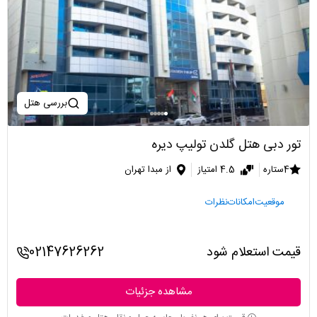
بررسی هتل
تور دبی هتل گلدن تولیپ دیره
4ستاره
4.5 امتیاز
از مبدا تهران
موقعیت
امکانات
نظرات
قیمت استعلام شود
02147626262
مشاهده جزئیات