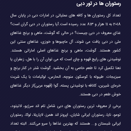
رستوران ها در تور دبی
تعداد کل رستوران ها و کافه های عملیاتی در امارات دبی در پایان سال
2018 به 11 هزار و 813 عدد رسیده است.آیا رستوران در دبی گران است؟
غذای معروف در دبی چیست؟ در حالی که گوشت، ماهی و برنج غذاهای
ملی در دبی یافت می شوند، آل ماچبوها و خوزی، غذاهای سنتی این
کشور هستند. گوشت، ماهی و برنج غذاهای اصلی اماراتی هستند.
نوشیدنی های رایج قهوه و چای است که می توان آن را با هل، زعفران یا
نعنا تکمیل کرد تا طعم خاصی به آن بخشید. گوشت شتر در کنار برنج و
سبزیجات. طیبوله با کوسکوز، منوچه، الحارس، لوکیامات با یک شربت
خرمای شیرین، كانافه با نوشیدنی پسته، گوا (قهوه عربی)از دیگر غذاهای
خوش طعم در دبی هستند.
برخی از معروف ترین رستوران های دبی شامل تام اند سرژیو، لاتیتود،
تومو، نایا، رستوران ایرانی شایان، اپرونز اند همرز، لاپاریلا، لوکا، رستوران
ایرانی شبستان و... هستند که بهترین غذاها را سرو می‌کنند. البته تعداد