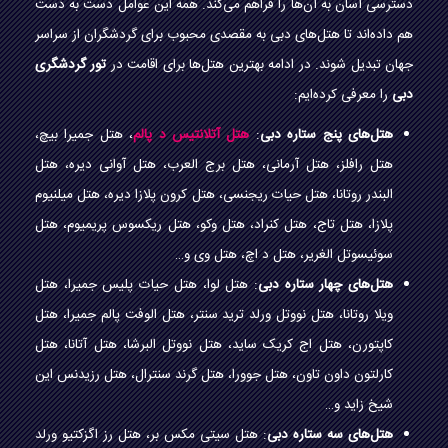
دسترسی آسان به آن‌ها را فراهم می‌کند. همه این عوامل دست به دست
هم داده‌اند تا هتل‌های دبی به مقصدی محبوب برای گردشگران از سراسر
جهان تبدیل شوند. در ادامه بهترین هتل‌ها برای اقامت در
تور گردشگری
دبی
را معرفی کرده‌ایم:
هتل‌های پنج ستاره دبی
:
هتل آتلانتیس د پالم
، هتل جمیرا بیچ،
هتل رافلز، هتل آرمانی، هتل برج العرب، هتل آوانی دیره، هتل
البندر روتانا، هتل حیات ریجنسی، هتل کرون پلازا دیره، هتل میلنیوم
پلازا، هتل تاج، هتل کنراد، هتل وکو، هتل ریکسوس پریمیوم، هتل
سوئیسوتل الغریر، هتل د اچ، هتل وی و…
هتل‌های چهار ستاره دبی
: هتل لوا، هتل حیات پلیس جمیرا، هتل
ویلا روتانا، هتل نووتل ورلد ترید سنتر، هتل الوفت پالم جمیرا، هتل
کاپتورن، هتل اج کریک ساید، هتل نووتل البرشا، هتل آتانا، هتل
کارلتون داون تاون، هتل جوورا، هتل گرند سنترال، هتل رزیدنس این
شیخ زاید و…
هتل‌های سه ستاره دبی
: هتل سیتی مکس بر، هتل رز اگزکتیو ورلد