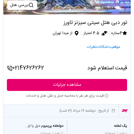
بررسی هتل
تور دبی هتل سیتی سیزنز تاورز
4ستاره
4.5 امتیاز
از مبدا تهران
موقعیت
امکانات
نظرات
قیمت استعلام شود
02147626262
مشاهده جزئیات
قیمت برای هر نفر با محاسبه حمل و نقل، هتل و خدمات
از تاریخ :
دوشنبه 19 مرداد (3 شب)
یک تخته
دوتخته پریمیوم دبل یا تو...
1 نفره
|
صبحانه
2 نفره
|
صبحانه