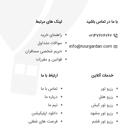
با ما در تماس باشید
لینک های مرتبط
راهنمای خرید
02147626262
سوالات متداول
info@tourgardan.com
حریم شخصی مسافران
قوانین و مقررات
خدمات آنلاین
ارتباط با ما
رزرو تور
تماس با ما
رزرو هتل
درباره ما
رزرو تور کیش
تیم ما
رزرو تور مشهد
دانلود اپلیکیشن
رزرو تور قشم
فرصت های شغلی