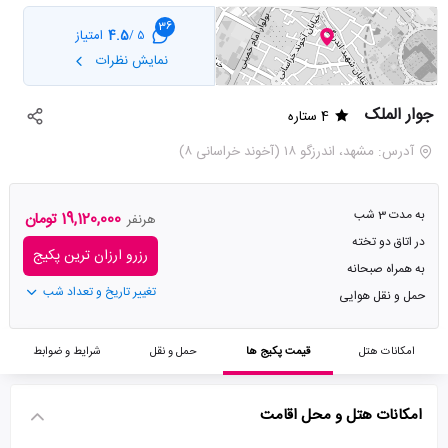
36
4.5
امتیاز
5 /
نمایش نظرات
جوار الملک
4 ستاره
آدرس: مشهد، اندرزگو ۱۸ (آخوند خراسانی ۸)
به مدت 3 شب
19,120,000 تومان
هرنفر
در اتاق دو تخته
رزرو ارزان ترین پکیج
به همراه صبحانه
تغییر تاریخ و تعداد شب
حمل و نقل هوایی
امکانات هتل
قیمت پکیج ها
حمل و نقل
شرایط و ضوابط
امکانات هتل و محل اقامت