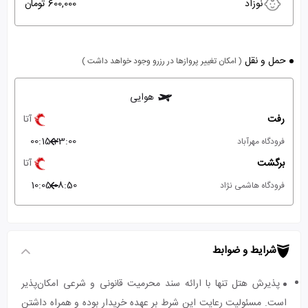
نوزاد
600,000 تومان
حمل و نقل
( امکان تغییر پروازها در رزرو وجود خواهد داشت )
هوایی
رفت
آتا
00:15
23:00
فرودگاه مهرآباد
برگشت
آتا
10:05
08:50
فرودگاه هاشمی نژاد
شرایط و ضوابط
پذیرش هتل تنها با ارائه سند محرمیت قانونی و شرعی امکان‌پذیر
است. مسئولیت رعایت این شرط بر عهده خریدار بوده و همراه داشتن