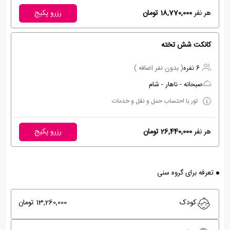
هر نفر
18,770,000 تومان
رزرو پکیج
کانکت شش تخته
6 نفره
( بدون نفر اضافه )
صبحانه - ناهار - شام
تور با احتساب حمل و نقل و خدمات
هر نفر
26,440,000 تومان
رزرو پکیج
تعرفه برای گروه سنی
کودک
13,260,000 تومان