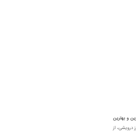
ین و بهترین
ت. علاوه‌براین هتل رز درویشی، از