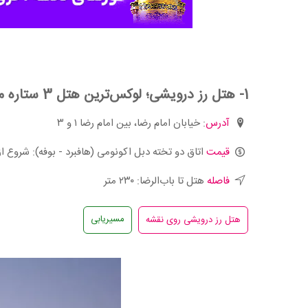
سی برگ؛ هتل سه ستاره و قدیمی مشهد
هتل ثامن؛ سه ستاره دور از حرم و نزدیک به طرقبه
1- هتل رز درویشی؛ لوکس‌ترین هتل 3 ستاره مشهد
آدرس
: خیابان امام رضا، بین امام رضا ۱ و ۳
قیمت
اتاق دو تخته دبل اکونومی (هافبرد - بوفه): شروع از ۳,70۰,۰۰۰ توما
فاصله
هتل تا باب‌الرضا: ۲۳۰ متر
مسیریابی