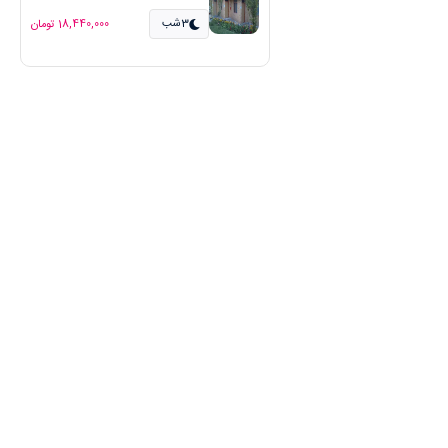
3شب
18,440,000 تومان