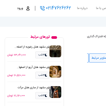
02147626262
س با ما
درباره ما
ورود
اشتراک گذاری
تورهای مرتبط
تور مشهد هتل رضویه از اصفه...
3شب
23,060,000 تومان
اویر مرتبط
نظرات
مقالات مرتبط
تور مشهد هتل آریو از اصفها...
3شب
20,510,000 تومان
تور مشهد از ساری هتل مرآت
3شب
21,170,000 تومان