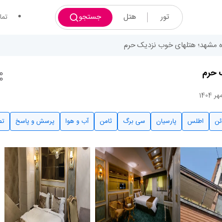
تور
هتل
جستجو
تما
ئن
اطلس
پارسیان
سی برگ
ثامن
آب و هوا
پرسش و پاسخ
تص