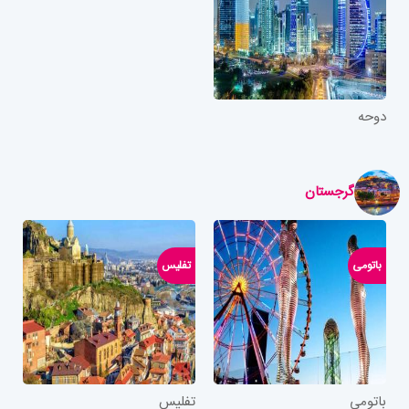
دوحه
گرجستان
باتومی
تفلیس
باتومی
تفلیس