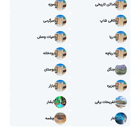
اماکن تاریخی
موزه
کافی شاپ
سرگرمی
دریا
حیات وحش
دریاچه
رودخانه
جنگل
بوستان
جزیره
بازار
تفریحات برفی
آبشار
غار
چشمه