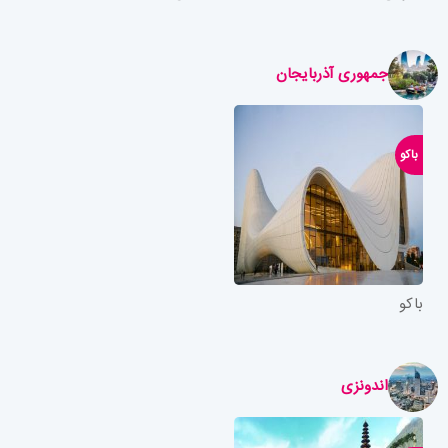
جمهوری آذربایجان
باکو
باکو
اندونزی