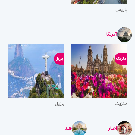
پاریس
آمریکا
مکزیک
برزیل
مکزیک
برزیل
اخبار
هند