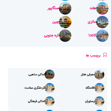
هلند
سنگاپور
مالزی
چین
کانادا
کره جنوبی
برچسب ها
معرفی هتل
اماکن مذهبی
اقامتگاه
گردشگری سلامت
رستوران
اماکن فرهنگی