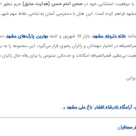
صحن امام حسن (هدایت سابق)
حرم مطهر ام
 مشهد فراهم کرده است. این هتل با دسترسی آسان به تمامی نقاط مهم شهر،
انند
خانه داروغه مشهد
، بازار 17 شهریور و البته
بهترین پارک‌های مشهد
دس
لضیافه در اختیار مهمانان و زائران رضوی قرار می‌گیرد، این مجموعه را به ی
ت بی‌نظیر، قصرالضیافه امکانات و خدماتی متنوعی را برای رفاه حال زائران د
رانی
،
آرامگاه نادرشاه افشار
،
باغ ملی مشهد
و…
 مسافرا
ن