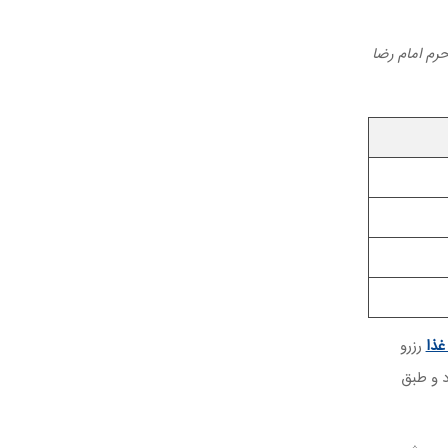
رم امام رضا
رزرو
د و طبق