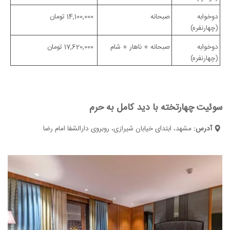
دو‌خوابه
صبحانه
14,100,000 تومان
(چهارنفره)
دو‌خوابه
صبحانه + ناهار + شام
17,620,000 تومان
(چهارنفره)
سوئیت چهارتخته با دید کامل به حرم
آدرس:
مشهد، ابتدای خیابان شیرازی، روبروی دارالشفا امام رضا