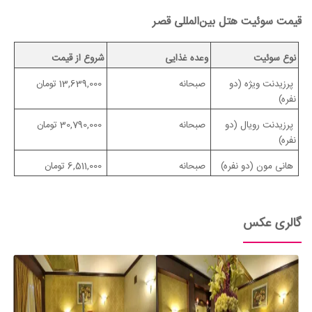
قیمت سوئیت هتل بین‌المللی قصر
نوع سوئیت
وعده غذایی
شروع از قیمت
پرزیدنت ویژه (دو
صبحانه
13,639,000 تومان
نفره)
پرزیدنت رویال (دو
صبحانه
30,790,000 تومان
نفره)
هانی مون (دو نفره)
صبحانه
6,511,000 تومان
گالری عکس