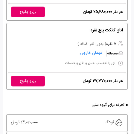
هر نفر
25,280,000 تومان
رزرو پکیج
اتاق کانکت پنج نفره
5 نفره
( بدون نفر اضافه )
مهمان خارجی
صبحانه
تور با احتساب حمل و نقل و خدمات
هر نفر
27,770,000 تومان
رزرو پکیج
تعرفه برای گروه سنی
کودک
14,020,000 تومان