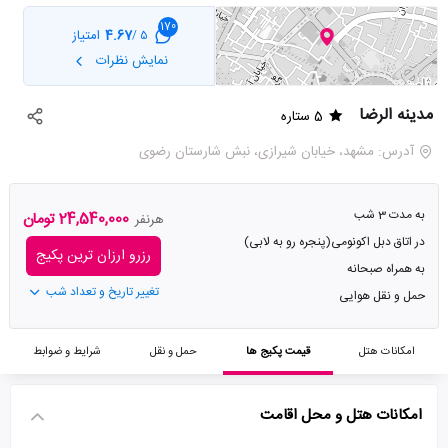
170
4.67
امتیاز
5 /
نمایش نظرات
مدینه الرضا
5 ستاره
آدرس: مشهد، خیابان شیرازی، نبش شارستان رضوی
به مدت 3 شب
24,540,000 تومان
هرنفر
در اتاق دبل اکونومی(پنجره رو به لابی)
رزرو ارزان ترین پکیج
به همراه صبحانه
تغییر تاریخ و تعداد شب
حمل و نقل هوایی
امکانات هتل
قیمت پکیج ها
حمل و نقل
شرایط و ضوابط
امکانات هتل و محل اقامت