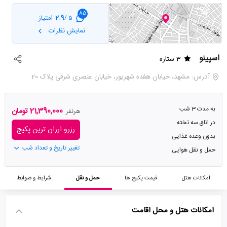
85
2.9
امتیاز
5 /
نمایش نظرات
اسپینو
3 ستاره
آدرس: مشهد، خیابان هفده شهریور، خیابان عنصری شرقی پلاک 20
به مدت 3 شب
21,390,000 تومان
هرنفر
در اتاق سه تخته
رزرو ارزان ترین پکیج
بدون وعده غذایی
تغییر تاریخ و تعداد شب
حمل و نقل هوایی
امکانات هتل
قیمت پکیج ها
حمل و نقل
شرایط و ضوابط
امکانات هتل و محل اقامت