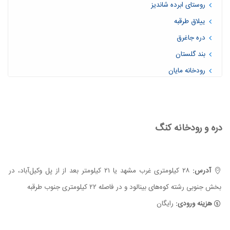
روستای ابرده شاندیز
ییلاق طرقبه
دره جاغرق
بند گلستان
رودخانه مایان
روستای ییلاقی خادر
روستای نغندر در حوالی طرقبه
بوژان نیشابور
دره و رودخانه کنگ
ارتکند کلات
آبشار آبگرم کلات
آبشار بابا رمضان کلات
آدرس:
۲۸ کیلومتری غرب مشهد یا ۲۱ کیلومتر بعد از از پل وکیل‌آباد، در
بند طرق
بخش جنوبی رشته کوه‌های بینالود و در فاصله ۲۲ کیلومتری جنوب طرقبه
روستای فریزی
هزینه ورودی:
رایگان
پارک جنگلی غدیر مشهد