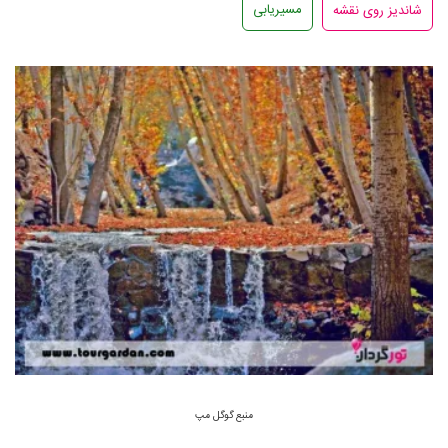
مسیریابی
منبع گوگل مپ