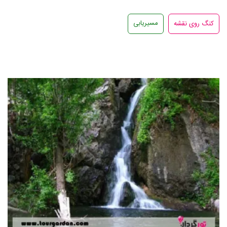
رودخانه دهبار
رودخانه شلگرد مشهد
مسیریابی
رودخانه ازغد
چشمه گراب
رودخانه پنج دره
دره ارغوان
روستای اخلمد