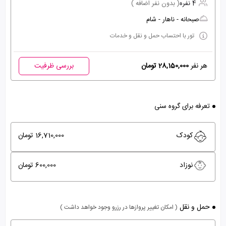
4 نفره
( بدون نفر اضافه )
صبحانه - ناهار - شام
تور با احتساب حمل و نقل و خدمات
هر نفر
28,150,000 تومان
بررسی ظرفیت
تعرفه برای گروه سنی
کودک
16,710,000 تومان
نوزاد
600,000 تومان
حمل و نقل
( امکان تغییر پروازها در رزرو وجود خواهد داشت )