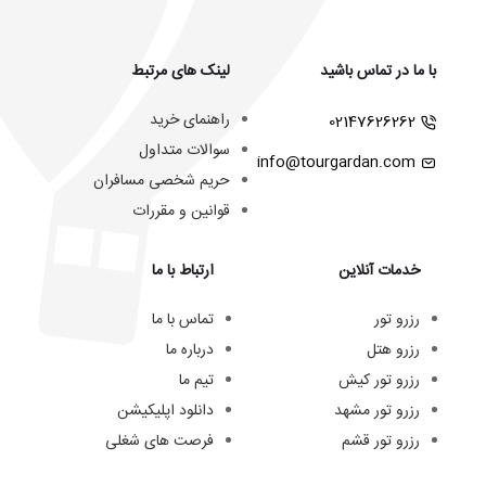
با ما در تماس باشید
لینک های مرتبط
راهنمای خرید
02147626262
سوالات متداول
info@tourgardan.com
حریم شخصی مسافران
قوانین و مقررات
خدمات آنلاین
ارتباط با ما
رزرو تور
تماس با ما
رزرو هتل
درباره ما
رزرو تور کیش
تیم ما
رزرو تور مشهد
دانلود اپلیکیشن
رزرو تور قشم
فرصت های شغلی