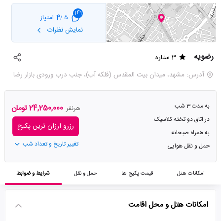
141
4
امتیاز
5 /
نمایش نظرات
رضویه
3 ستاره
آدرس: مشهد، میدان بیت المقدس (فلکه آب)، جنب درب ورودی بازار رضا
به مدت 3 شب
24,250,000 تومان
هرنفر
در اتاق دو تخته کلاسیک
رزرو ارزان ترین پکیج
به همراه صبحانه
تغییر تاریخ و تعداد شب
حمل و نقل هوایی
امکانات هتل
قیمت پکیج ها
حمل و نقل
شرایط و ضوابط
امکانات هتل و محل اقامت