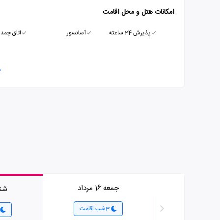
امکانات هتل و محل اقامت
پذیرش 24 ساعته
آسانسور
اتاق چمدا
م
جمعه 16 مرداد
شنبه 17
3شب اقامت