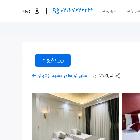
02147626262
س با ما
درباره ما
ورود
رزرو پکیج ها
سایر تورهای مشهد از تهران
اشتراک گذاری