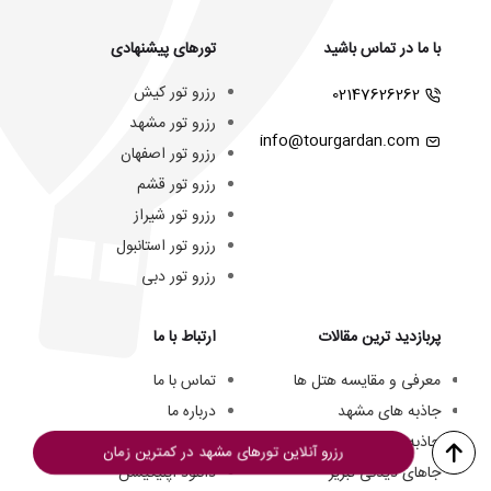
با ما در تماس باشید
تورهای پیشنهادی
رزرو تور کیش
02147626262
رزرو تور مشهد
info@tourgardan.com
رزرو تور اصفهان
رزرو تور قشم
رزرو تور شیراز
رزرو تور استانبول
رزرو تور دبی
پربازدید ترین مقالات
ارتباط با ما
معرفی و مقایسه هتل ها
تماس با ما
جاذبه های مشهد
درباره ما
جاذبه های کیش
تیم ما
رزرو آنلاین تورهای مشهد در کمترین زمان
جاهای دیدنی تبریز
دانلود اپلیکیشن