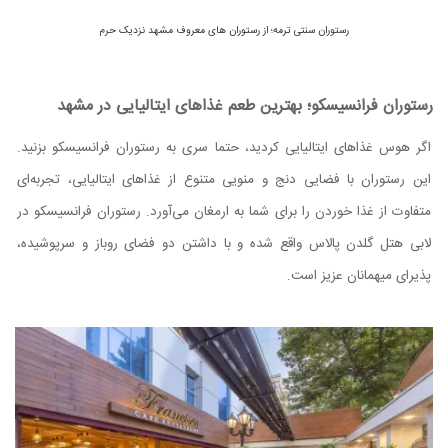
رستوران سنتی ترمه؛ از رستوران های معروف مشهد نزدیک حرم
رستوران فرانسیسکو؛ بهترین طعم غذاهای ایتالیایی در مشهد
اگر هوس غذاهای ایتالیایی کردید، حتما سری به رستوران فرانسیسکو بزنید.
این رستوران با فضایی دنج و منویی متنوع از غذاهای ایتالیایی، تجربه‌ای
متفاوت از غذا خوردن را برای شما به ارمغان می‌آورد. رستوران فرانسیسکو در
لابی هتل گلدن پالاس واقع شده و با داشتن دو فضای روباز و سرپوشیده،
پذیرای میهمانان عزیز است.