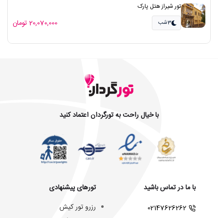
تور شیراز هتل پارک
20,070,000 تومان
3شب
با خیال راحت به تورگردان اعتماد کنید
با ما در تماس باشید
تورهای پیشنهادی
رزرو تور کیش
02147626262