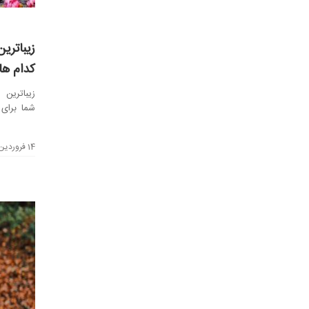
زیبا‌تر
کدام ه
زیبا‌ترین
شما برای
ایرانی حتما
14 فروردین 1401