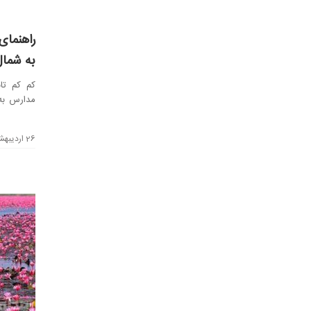
راهنمای
به شمال
کم کم تا
مدارس به 
کرده ام که
26 اردیبهشت 1401