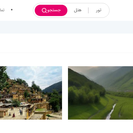
تور
هتل
جستجو
تما