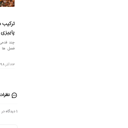
ترکیب س
پاییزی 
چند قدمی 
فصل‌ ها /
حس عاشقی
23 آذر 1398
نظرات 
1 دیدگاه در رابطه با این مطلب وجود دارد .