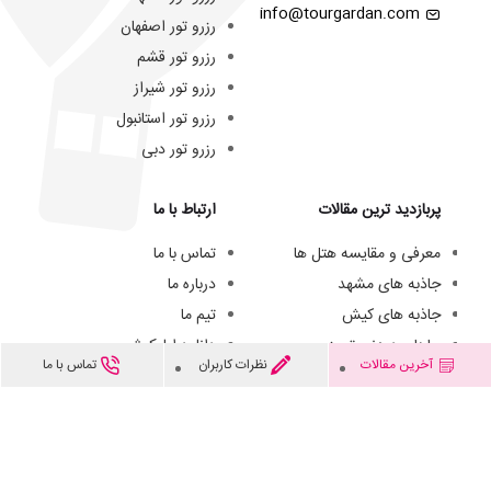
info@tourgardan.com
رزرو تور اصفهان
رزرو تور قشم
رزرو تور شیراز
رزرو تور استانبول
رزرو تور دبی
پربازدید ترین مقالات
ارتباط با ما
معرفی و مقایسه هتل ها
تماس با ما
جاذبه های مشهد
درباره ما
جاذبه های کیش
تیم ما
جاهای دیدنی تبریز
دانلود اپلیکیشن
آخرین مقالات
نظرات کاربران
تماس با ما
هتل های سه ستاره مشهد
فرصت های شغلی
هزینه سفر به کیش
© از مطالب این وبسایت فقط میتوانید برای مقاصد غیرتجاری و با ذکر منبع استفاده کنید.