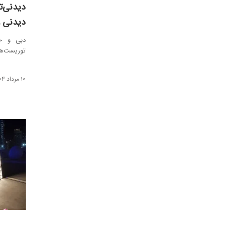
دیدنی 
دبی و جا
توریست‌
منحصربه‌فر
10 مرداد 1404