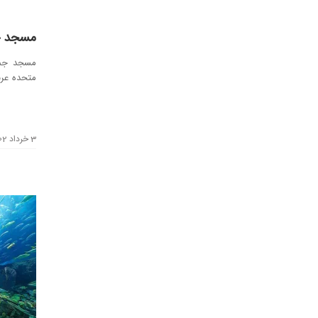
مسجد جم
مسجد جمیر
متحده عرب
شرقی و غر
3 خرداد 1402