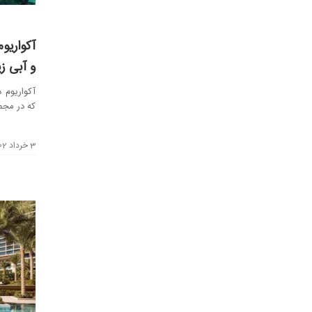
آکواریو
و آبی زی
آکواریوم 
که در مجمو
این...
3 خرداد 1402