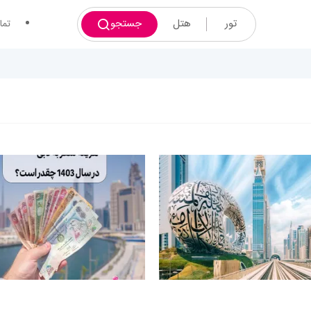
تور
هتل
جستجو
تما