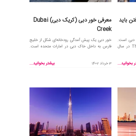
تن باید
معرفی خور دبی (کریک دبی) Dubai
Creek
 دبی است.
خور دبی یک پیش آمدگی رودخانه‌ای شکل از خلیج
این مرکز خرید با نام The Dubai Mall در سال
فارس به داخل خاک دبی در امارات متحده است.
این خور شهر دب...
 بخوانید...
بیشتر بخوانید...
3 خرداد 1402