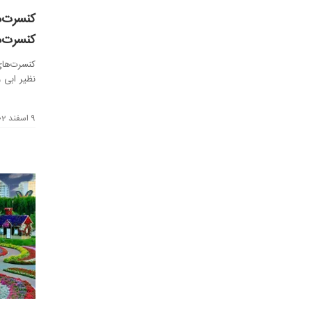
کنسرت‌ها
نظیر ابی 
کنسر...
9 اسفند 1402