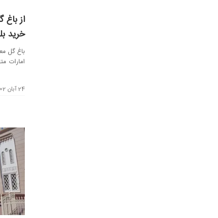
از باغ 
خرید بل
باغ گل مع
امارات مت
بعد از ت...
24 آبان 1402