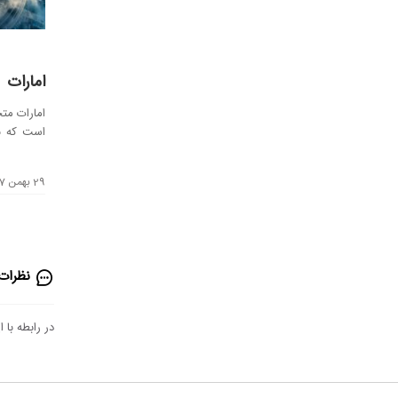
امارات
امارات مت
است که با
ثروتمند ...
29 بهمن 1397
نظرات 
در رابطه با