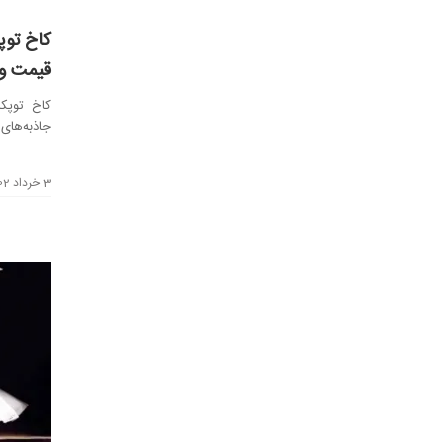
کاخ توپ
قیمت ور
کاخ توپکا
جاذبه‌های
دوران حک.
3 خرداد 1402