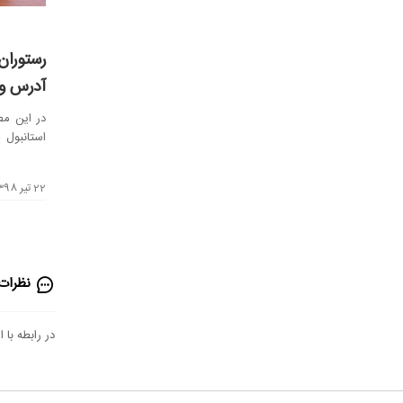
رستوران‌
آدرس و
در این مط
استانبول 
رستورا...
22 تیر 1398
نظرات 
در رابطه با