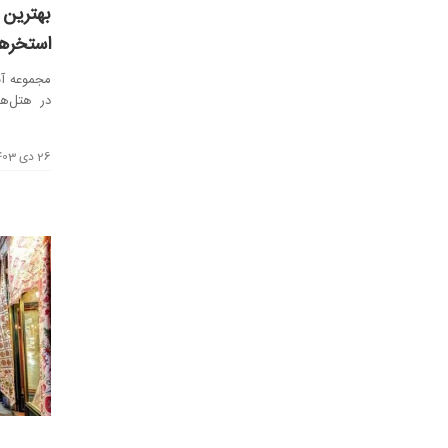
بهترین 
استخرها
مجموعه آب
در هتل‌ها
اهمیت دارد
26 دی 1403