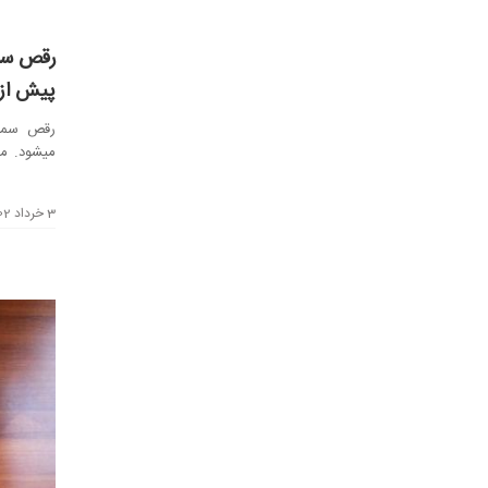
رقص سما
پیش از 
رقص سماع
می‎شود.
این موضوع
3 خرداد 1402