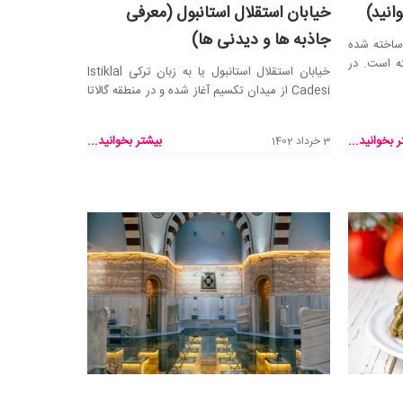
انید)
خیابان استقلال استانبول (معرفی
جاذبه ها و دیدنی ها)
 ییلدیز (Yildiz Sarayi) در قرن ۱۹ ساخته شده
ه است. در‌
خیابان استقلال استانبول یا به زبان ترکی Istiklal
Cadesi از میدان تکسیم آغاز شده و در منطقه گالاتا
پا...
 بخوانید...
بیشتر بخوانید...
3 خرداد 1402