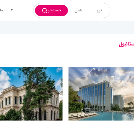
تور
هتل
جستجو
تما
ستانبول