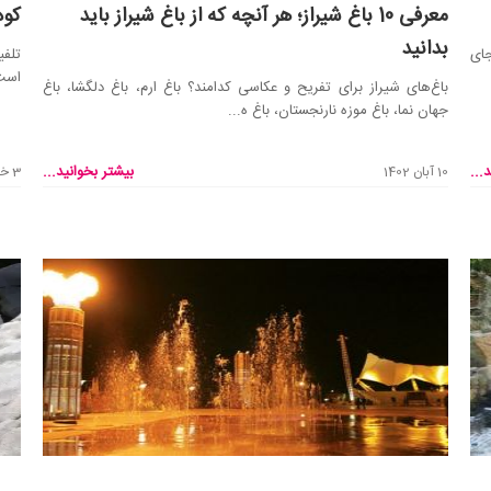
معرفی 10 باغ‌ شیراز؛ هر آنچه که از باغ‌ شیراز باید
کوه پار
بدانید
ای
تلفی
است.
باغ‌های شیراز برای تفریح و عکاسی کدامند؟ باغ ارم، باغ دلگشا، باغ
جهان نما، باغ موزه نارنجستان، باغ ه...
...
بیشتر بخوانید...
10 آبان 1402
3 خرداد 1402