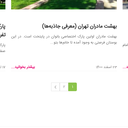
بهشت مادران تهران (معرفی جاذبه‌ها)
پار
تفر
بهشت مادران اولین پارک اختصاصی بانوان در پایتخت است. در این
بوستان فرصتی به وجود آمده تا خانم‌ها بتو...
مام
پارک
صفا 
...
بیشتر بخوانید...
23 اسفند 1400
17 اردیبهشت 1399
2
1