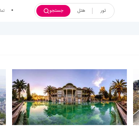
تور
هتل
جستجو
تما