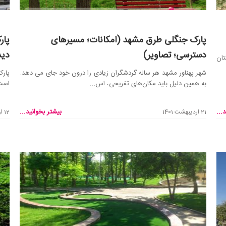
پارک جنگلی طرق مشهد (امکانات؛ مسیرهای
پار
دسترسی؛ تصاویر)
دید
 استان
شهر پهناور مشهد هر ساله گردشگران زیادی را درون خود جای می دهد.
پار
به همین دلیل باید مکان‌های تفریحی، اس...
است.
...
بیشتر بخوانید...
21 اردیبهشت 1401
12 اردیبهشت 1401