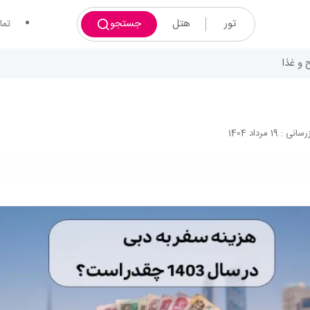
تور
هتل
جستجو
تما
 و غذا
ی : 19 مرداد 1404