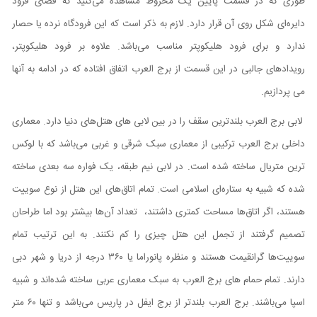
طوری که در قسمت پایین یک مخروط مشاهده می‌کنید که فضای فرود
دایره‌ای شکل روی آن قرار دارد. لازم به ذکر است که این فرودگاه نرده یا حصار
ندارد و برای فرود هلیکوپتر مناسب می‌باشد. علاوه بر فرود هلیکوپتر،
رویدادهای جالبی در این قسمت از برج العرب اتفاق افتاده که در ادامه به آنها
می پردازیم.
لابی برج العرب بلندترین سقف را در بین لابی های هتل‌های دنیا دارد. معماری
داخلی برج العرب ترکیبی از معماری سبک شرقی و غربی می‌باشد که با لوکس
ترین متریال ساخته شده است. در لابی نیم طبقه، یک فواره سه بعدی ساخته
شده که شبیه به ستاره‌ای اسلامی است. تمام اتاق‌های این هتل از نوع سوییت
هستند، اگر اتاق‌ها مساحت‌ کمتری داشتند، تعداد آن‌ها بیشتر بود اما طراحان
تصمیم گرفتند از تجمل این هتل چیزی را کم نکنند. به این ترتیب تمام
سوییت‌ها گرانقیمت هستند و منظره پانوراما یا ۳۶۰ درجه از دریا و شهر دبی
دارند. تمام حمام های برج العرب به سبک معماری عربی ساخته شده‌اند و شبیه
اسپا می‌باشند. برج العرب بلندتر از برج ایفل در پاریس می‌باشد و تنها ۶۰ متر