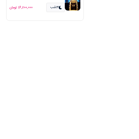
3شب
16,200,000 تومان