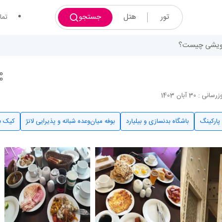
تور
هتل
جستجو
تما
درویشی چیست؟
انی : 30 آبان 1403
پارکینگ
باشگاه بدنسازی و بیلیارد
بوفه میان‌وعده شبانه و پذیرایی لانژ
کیک بر