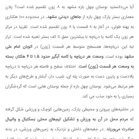
آیا می‌دانستید بوستان چهل بازه مشهد به ۸ زون تقسیم شده است؟ پلان
معماری بستر پارک چهل بازه از
جاهای دیدنی مشهد
، در محدوده 100 هکتاری
به پهنه طولی، در آغاز به ۸ قسمت یا ۸ زون تقسیم شده است. تقریبا در مرکز
هر زون یک کاسه یا دریاچه با بیشترین عمق تا کف بستر تعبیه شده است. تراز
لبه این دریاچه‌ها، همسطح متوسط هر قسمت (زون) در
اتوبان امام علی
مشهد
بوده است.
وسعت هر دریاچه یا کاسه آبگیر حدود ۱.۵ تا ۴ هکتار، بسته
به وسعت هر قسمت (زون) است
. اختلاف سطح و فاصله هر دریاچه با دریاچه
بالادست و پایین دست به‏ صورت پله ‌ای، شیب ‌دار، آبشار و طرح‌های دیگر به
هم مرتبط می‌شود. بوستان چهل بازه از جمله بوستان هایی است که گردشگران
بسیاری را به خود جذب می کند.
در حاشیه‌های بیرونی و محیطی پارک، زمین‌هایی کوچک و ورزشی شکل گرفته
که
مردم محل در آن به ورزش و تشکیل تیم‌‌های محلی بسکتبال و والیبال
مبادرت می‌ورزند
. در جعبه‌‌های داخلی و نزدیک به زمین‌‌های ورزشی، در بدنه