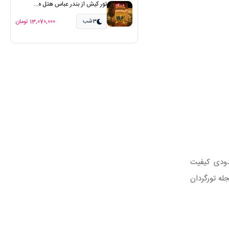
تور کیش از بندر عباس هتل ه...
3شب
13,070,000 تومان
ودی کیفیت
له تورگردان