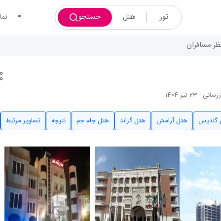
تور
هتل
جستجو
تما
نی : 23 تیر 1404
 گلدیس
هتل آرامش
هتل گراند
هتل جام جم
نتیجه
تصاویر مرتبط