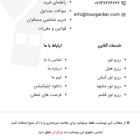
راهنمای خرید
02147626262
سوالات متداول
info@tourgardan.com
حریم شخصی مسافران
قوانین و مقررات
خدمات آنلاین
ارتباط با ما
رزرو تور
تماس با ما
رزرو هتل
درباره ما
رزرو تور کیش
تیم ما
رزرو تور مشهد
دانلود اپلیکیشن
رزرو تور قشم
فرصت های شغلی
© از مطالب این وبسایت فقط میتوانید برای مقاصد غیرتجاری و با ذکر منبع استفاده کنید.
تمامی حقوق این وبسایت به
تورگردان
تعلق دارد.