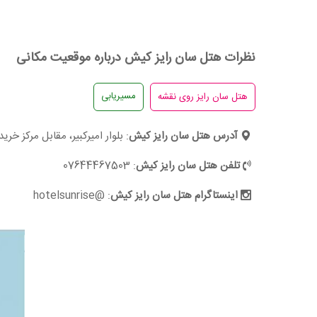
نظرات هتل سان رایز کیش درباره موقعیت مکانی
مسیریابی
آدرس هتل سان رایز کیش
: بلوار امیرکبیر، مقابل مرکز خرید پردیس2(در ب
تلفن هتل سان رایز کیش
: 07644467503
اینستاگرام هتل سان رایز کیش
: @hotelsunrise