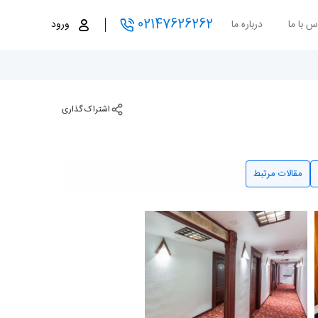
02147626262
س با ما
درباره ما
ورود
اشتراک گذاری
مقالات مرتبط