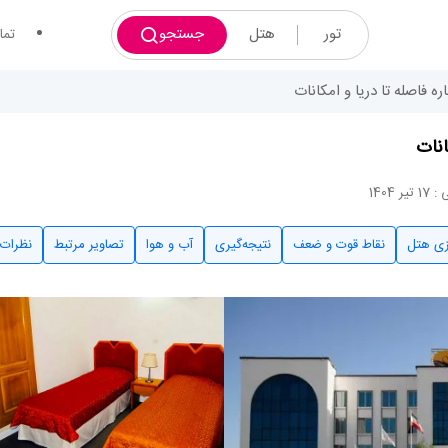
تور
هتل
جستجو
تما
 فاصله تا دریا و امکانات
انات
ر 1404
زی هتل
نقاط قوت و ضعف
نتیجه‌گیری
آب و هوا
تصاویر مرتبط
نظرات