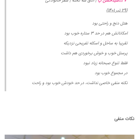
👨🏻سیدحسن پ
| اتاق سه تخته | سفر خانوادگی
{29 تیر 1401}
هتل دنج و راحتی بود
امکاناتش هم در حد 3 ستاره خوب بود
تقریبا به ساحل و اسکله تفریحی نزدیکه
پرسنل خوب و خوش برخوردی هم داشت
فقط تنوع صبحانه زیاد نبود
در مجموع خوب بود
نکته منفی خاصی نداشت، در حد خودش خوب بود و راحت
نکات منفی