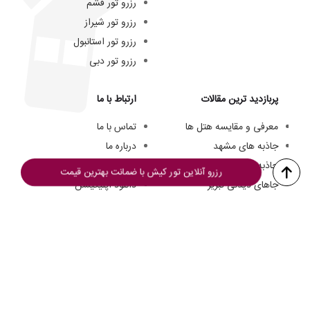
رزرو تور قشم
رزرو تور شیراز
رزرو تور استانبول
رزرو تور دبی
پربازدید ترین مقالات
ارتباط با ما
معرفی و مقایسه هتل ها
تماس با ما
جاذبه های مشهد
درباره ما
جاذبه های کیش
تیم ما
رزرو آنلاین تور کیش با ضمانت بهترین قیمت
جاهای دیدنی تبریز
دانلود اپلیکیشن
هتل های سه ستاره مشهد
فرصت های شغلی
هزینه سفر به کیش
© از مطالب این وبسایت فقط میتوانید برای مقاصد غیرتجاری و با ذکر منبع استفاده کنید.
تمامی حقوق این وبسایت به
تورگردان
تعلق دارد.