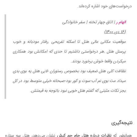
درخواست‌های خود اشاره کرده‌اند.
الهام ر
| اتاق چهار تخته | سفر خانوادگی
{16 دی 1400}
موقعیت مکانی عالی هتل تا اسکله تفریحی .رفتار مودبانه و خوب
پرسنل هتل .هر درخواستی داشتیم تا حدی که امکانش بود همکاری
میکردن واقعا خوش برخورد بودند.
نظافت کلی هتل ضعیف بود بخصوص رستوران -لابی هتل یه بوی بدی
میداد مث بوی نم آب-سوت و کور بود-صبحانه خیلی متوسط بود در کل
بجز نکات مثبتی که گفتم هتل خوبی نبود باتوجه به قیمتش.
نتیجه‌گیری
همانطور که
نظرات درباره هتل جام جم کیش
نشان می‌دهد، هتل سه ستاره