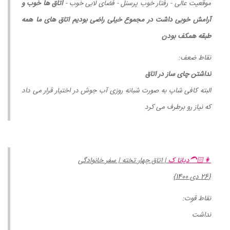
موقعیت عالی - رفتار خوب پرسنل - فضای لابی خوب -
اتاق ها خوب و
آرامش خوبی داشت در مجموع خیلی راضی بودیم اتاق های ما همه
طبقه همکف بودن
نقاط ضعف:
نداشتن چای ساز در اتاق
البته کافی شاپ به صورت شبانه روزی آب جوش در اختیار قرار می داد
که نیاز رو برطرف می کرد
👩🏻‍🦱دیانا ک
| اتاق چهار تخته | سفر خانوادگی
{26 دی 1400}
نقاط قوت:
نداشت