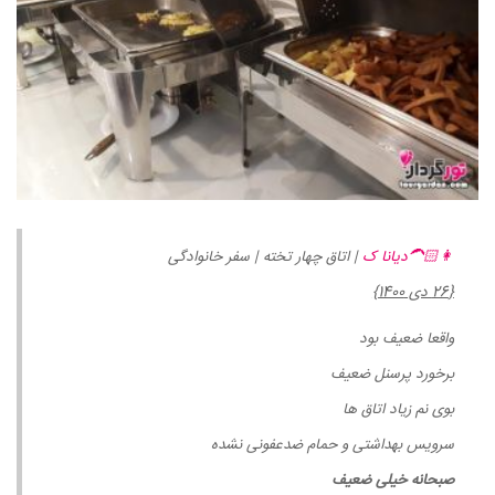
👩🏻‍🦱دیانا ک
| اتاق چهار تخته | سفر خانوادگی
{26 دی 1400}
واقعا ضعیف بود
برخورد پرسنل ضعیف
بوی نم زیاد اتاق ها
سرویس بهداشتی و حمام ضدعفونی نشده
صبحانه خیلی ضعیف