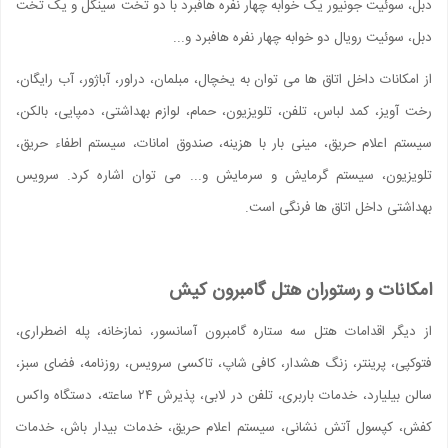
دبل، سوئیت جونیور یک خوابه چهار نفره هافبرد با دو تخت سینگل و یک تخت
دبل، سوئیت رویال دو خوابه چهار نفره هافبرد و...
از امکانات داخل اتاق ها می توان به یخچال، مبلمان، دراور، آباژور، آب رایگان،
رخت آویز، کمد لباس، تلفن، تلویزیون، حمام، لوازم بهداشتی، دمپایی، بالکن،
سیستم اعلام حریق، مینی بار با هزینه، صندوق امانات، سیستم اطفاء حریق،
تلویزیون، سیستم گرمایش و سرمایش و... می توان اشاره کرد. سرویس
بهداشتی داخل اتاق ها فرنگی است.
امکانات و رستوران هتل گامبرون کیش
از دیگر اقدامات هتل سه ستاره گامبرون آسانسور، نمازخانه، پله اضطراری،
فتوکپی، پرینتر، زنگ هشدار، کافی شاپ، تاکسی سرویس، روزنامه، فضای سبز،
سالن بیلیارد، خدمات باربری، تلفن در لابی، پذیرش ۲۴ ساعته، دستگاه واکس
کفش، کپسول آتش نشانی، سیستم اعلام حریق، خدمات بیدار باش، خدمات