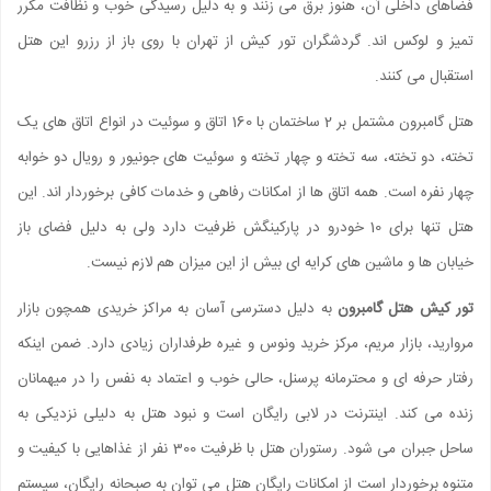
فضاهای داخلی آن، هنوز برق می زنند و به دلیل رسیدگی خوب و نظافت مکرر
تمیز و لوکس اند. گردشگران تور کیش از تهران با روی باز از رزرو این هتل
استقبال می کنند.
هتل گامبرون مشتمل بر 2 ساختمان با 160 اتاق و سوئیت در انواع اتاق های یک
تخته، دو تخته، سه تخته و چهار تخته و سوئیت های جونیور و رویال دو خوابه
چهار نفره است. همه اتاق ها از امکانات رفاهی و خدمات کافی برخوردار اند. این
هتل تنها برای 10 خودرو در پارکینگش ظرفیت دارد ولی به دلیل فضای باز
خیابان ها و ماشین های کرایه ای بیش از این میزان هم لازم نیست.
تور کیش هتل گامبرون
به دلیل دسترسی آسان به مراکز خریدی همچون بازار
مروارید، بازار مریم، مرکز خرید ونوس و غیره طرفداران زیادی دارد. ضمن اینکه
رفتار حرفه ای و محترمانه پرسنل، حالی خوب و اعتماد به نفس را در میهمانان
زنده می کند. اینترنت در لابی رایگان است و نبود هتل به دلیلی نزدیکی به
ساحل جبران می شود. رستوران هتل با ظرفیت 300 نفر از غذاهایی با کیفیت و
متنوه برخوردار است از امکانات رایگان هتل می توان به صبحانه رایگان، سیستم