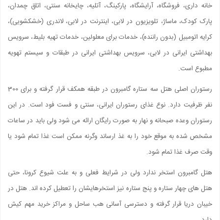
خانه داری، فروشگاه، آرایشگاه، پارکینگ، آتلیه، چایخانه سنتی، اتاق چمدان،
پارک کودک، ماساژ، تلویزیون در لابی، اینترنت در لابی، لاندری (خشکشویی)،
کرایه اتومبیل (بدون راننده)، خدمات برای معلولین، خدمات تهیه بلیط، سرویس
بهداشتی ایرانی در لابی، سرویس بهداشتی ایرانی در طبقات و سیستم تهویه
مطبوع است.
رستوران اصلی هتل سه ستاره گامبرون در طبقه همکف قرار گرفته و برای 300
نفر ظرفیت دارد. نوع غذای رستوران ایرانی، سنتی و فست فود است. در این
رستوران وعده صبحانه و نهار به صورت رایگان ارائه می شود ولی باید در ساعات
مشخص شده به موقع خود را به غذ ارساند وگرنه ممکن است غذا تمام شود یا
وقت صرف غذا تمام شود.
هتل گامبرون استخر ندارد ولی در شرایط فعلی و به علت شیوع کرونا، حتی
هتل های چهار ستاره و پنج ستاره نیز استخرهایشان را تعطیل کرده اند. هتل در
خیبان دریا قرار گرفته و دسترسی آسانی هب ساحل و مراکز خرید مهم کیش