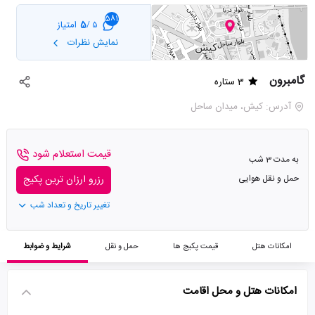
581
5
امتیاز
5 /
نمایش نظرات
گامبرون
3 ستاره
آدرس: کیش، میدان ساحل
قیمت استعلام شود
به مدت 3 شب
حمل و نقل هوایی
رزرو ارزان ترین پکیج
تغییر تاریخ و تعداد شب
امکانات هتل
قیمت پکیج ها
حمل و نقل
شرایط و ضوابط
امکانات هتل و محل اقامت