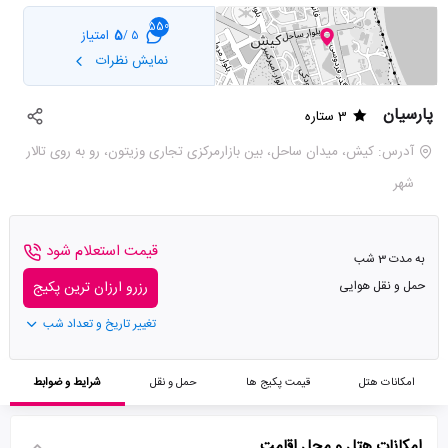
550
5
امتیاز
5 /
نمایش نظرات
پارسیان
3 ستاره
آدرس: کیش، میدان ساحل، بین بازارمرکزی تجاری وزیتون، رو به روی تالار
شهر
قیمت استعلام شود
به مدت 3 شب
حمل و نقل هوایی
رزرو ارزان ترین پکیج
تغییر تاریخ و تعداد شب
امکانات هتل
قیمت پکیج ها
حمل و نقل
شرایط و ضوابط
امکانات هتل و محل اقامت