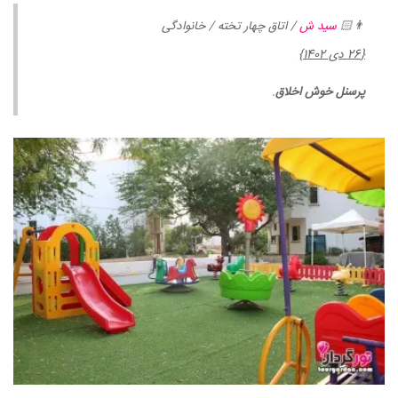
👨🏻
سید ش
/ اتاق چهار تخته / خانوادگی
{26 دی 1402}
پرسنل خوش اخلاق
.