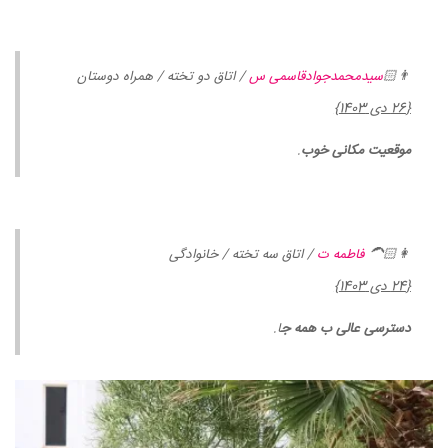
👨🏻
سیدمحمدجوادقاسمی س
/ اتاق دو تخته / همراه دوستان
{26 دی 1403}
موقعیت مکانی خوب
.
👩🏻‍🦱
فاطمه ت
/ اتاق سه تخته / خانوادگی
{24 دی 1403}
دسترسی عالی ب همه ج
ا.