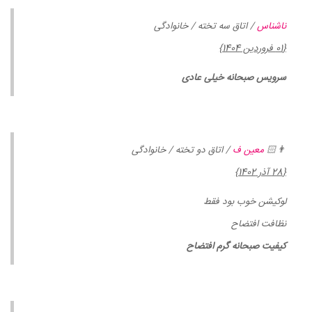
ناشناس
/ اتاق سه تخته / خانوادگی
{01 فروردین 1404}
سرویس صبحانه خیلی عادی
👨🏻
معین ف
/ اتاق دو تخته / خانوادگی
{28 آذر 1402}
لوکیشن خوب بو‌د فقط
نظافت افتضاح
کیفیت صبحانه گرم افتضاح