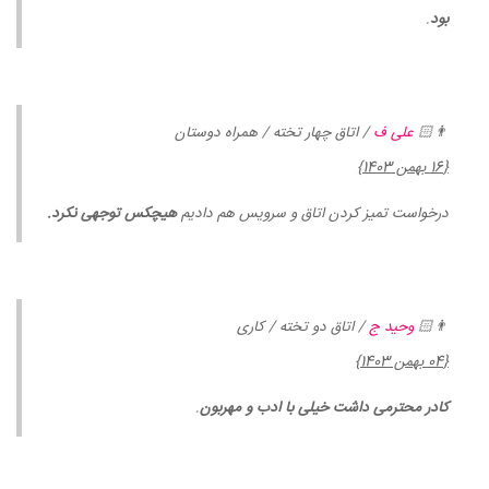
بود
.
👨🏻
علی ف
/ اتاق چهار تخته / همراه دوستان
{16 بهمن 1403}
درخواست تمیز کردن اتاق و سرویس هم دادیم
هیچکس توجهی نکرد.
👨🏻
وحید ج
/ اتاق دو تخته / کاری
{04 بهمن 1403}
کادر محترمی داشت خیلی با ادب و مهربون
.