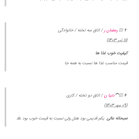
👨🏻
رمضان ر
/ اتاق سه تخته / خانوادگی
{11 تیر 1403}
کیفیت خوب غذا ها
قیمت مناسب غذا ها نسبت به همه جا
👩🏻‍🦱
دنیا ن
/ اتاق دو تخته / کاری
{09 مهر 1403}
صبحانه عالی
. یکم قدیمی بود هتل ولی نسبت به قیمت خوب بود 🙏