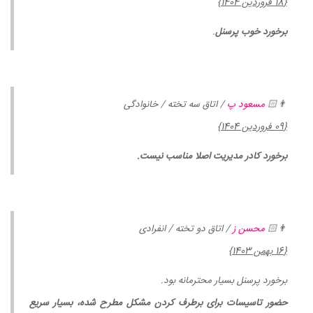
{18 فروردین 1404}
برخورد خوب پرسنل
.
👨🏻
مسعود پ
/ اتاق سه تخته / خانوادگی
{09 فروردین 1404}
برخورد کادر مدیریت اصلا مناسب نیست.
👨🏻
محسن ز
/ اتاق دو تخته / انفرادی
{16 بهمن 1403}
برخورد پرسنل بسیار محترمانه بود.
حضور تاسیسات برای برطرف کردن مشکل مطرح شده، بسیار سریع