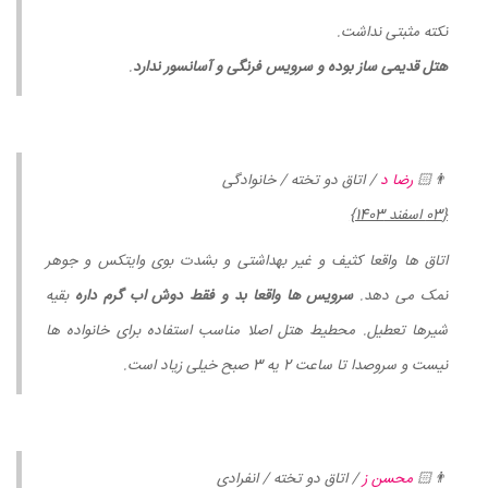
نکته مثبتی نداشت.
هتل قدیمی ساز بوده و سرویس فرنگی و آسانسور ندارد
.
👨🏻
رضا د
/ اتاق دو تخته / خانوادگی
{03 اسفند 1403}
اتاق ها واقعا کثیف و غیر بهداشتی و بشدت بوی وایتکس و جوهر
نمک می دهد.
سرویس ها واقعا بد و فقط دوش اب گرم داره
بقیه
شیرها تعطیل. محطیط هتل اصلا مناسب استفاده برای خانواده ها
نیست و سروصدا تا ساعت 2 یه 3 صبح خیلی زیاد است.
👨🏻
محسن ز
/ اتاق دو تخته / انفرادی