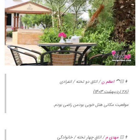
👩🏻‍🦱
اعظم ن
/ اتاق دو تخته / انفرادی
{28 اردیبهشت 1403}
موقعیت مکانی هتل خوبی بودمن راضی بودم.
👨🏻
مهدی م
/ اتاق چهار تخته / خانوادگی