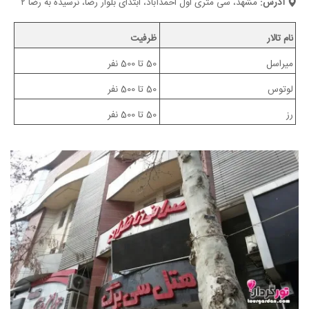
آدرس:
مشهد، سی متری اول احمدآباد، ابتدای بلوار رضا، نرسیده به رضا ۲
نام تالار
ظرفیت
میراسل
50 تا 500 نفر
لوتوس
50 تا 500 نفر
رز
50 تا 500 نفر