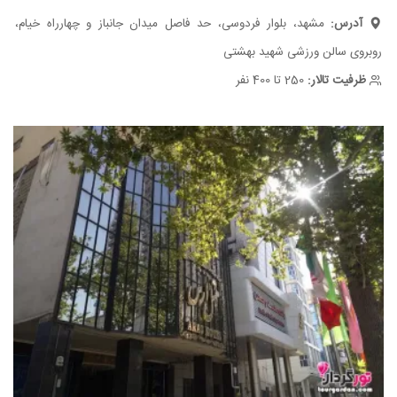
آدرس:
مشهد، بلوار فردوسی، حد فاصل میدان جانباز و چهارراه خیام،
روبروی سالن ورزشی شهید بهشتی
ظرفیت تالار:
250 تا 400 نفر