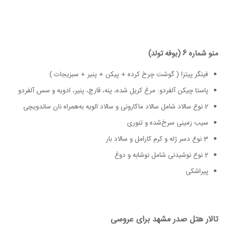
منو شماره 6 (بوفه تولد)
فینگر پیتزا ( گوشت چرخ کرده + پیکن + پنیر + سبزیجات )
پاستا چیکن آلفردو: مرغ کریل شده، پنه، قارچ، پنیر، ادویه و سس آلفردو
2 نوع سالاد شامل سالاد ماکارونی و سالاد الویه به‌همراه نان ساندویچی
سیب زمینی سرخ‌شده و تنوری
3 نوع دسر ژله و کرم کارامل و سالاد بار
2 نوع نوشیدنی شامل نوشابه و دوغ
پیراشکی
تالار هتل صدر مشهد برای عروسی