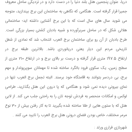
دریا، عنوان پنجمین هتل بلند دنیا را در دست دارد و در نزدیکی ساحل معروف
جمیرا قرار گرفته است. هنگامی که نگاهی به ساختمان این برج بیندازید، متوجه
می شوید سال های سال است که با این برج آشنایی داشته اید؛ ساختمانی
هلالی شکل که در ساحل سربرآورده و شبیه بادبان کشتی بسیار بزرگی است.
طرح بادبان از آن رو برای ساختمان برج العرب انتخاب شد که نمادی از شغل
تاریخی مردم این دیار یعنی دریانوردی باشد. بالاترین طبقه برج در
ارتفاع
197.5 متری قرار گرفته و درست بر بالای برج و در ارتفاع 210 متری از
سطح زمین، یک سکوی فرود بالگرد ساخته شده تا مهمانان سوپرپولدار و مهم
برج، بی دردسر بتوانند به اقامتگاه خود برسند. البته تجمل برج العرب تنها در
نمای بیرونی دیده نمی شود و هنگامی که پا درون این هتل بگذارید، طراحی
لوکس و امکانات منحصر به فردش توجه تان را به راحتی جلب می کند. از لابی
هتل که با ستون هایی از طلا ساخته شده بگیرید تا به کار رفتن بیش از 30 نوع
مرمر مختلف، خاص بودن فضای درونی هتل برج العرب را تایید می کنند .
شهربازی فراری ورلد :