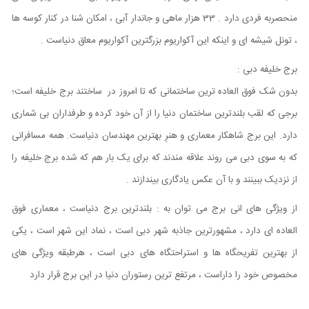
منحصربه فردی دارد . 33 هزار ماهی و جاندار آبی ، امکان شنا در کنار کوسه ها
، تونل شیشه ای و اینکه این آکواریوم بزرگترین آکواریوم معاق دنیاست .
برج خلیفه دبی :
بدون شک فوق العاده ترین ساختمانی که تا امروز در ساختند برج خلیفه است؛
برجی که لقب بلندترین ساختمان دنیا را از آن خود کرده و طرفداران بی شماری
دارد. این برج شاهکار معماری و هنرِ بهترین مهندسان دنیاست. همه مسافرانی
که به سوی دبی می روند علاقه مندند که برای یک بار هم که شده برج خلیفه را
از نزدیک ببینند و با آن عکس یادگاری بیندازند .
از ویژگی های انی برج می توان به : بلندترین برج دنیاست ، معماری فوق
العاده ای دارد ، مشهورترین جاذبه شهر دبی است ، نماد این شهر است ، یکی
از بهترین تفریحگاه ها و استراحتگاه های دبی است ، هرطبقه ویژگی های
مخصوص خود را داراست ، مرتفع ترین رستوران دنیا در این برج قرار دارد