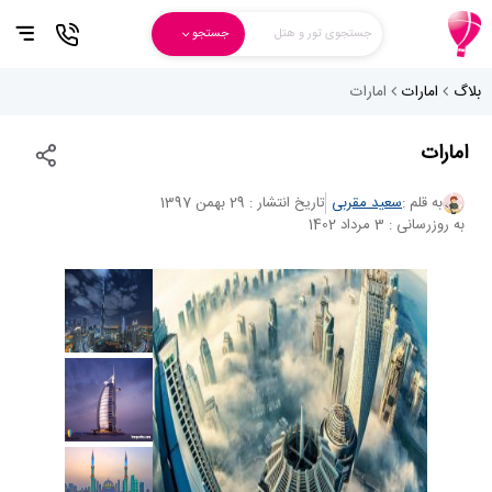
جستجوی تور و هتل
جستجو
بلاگ
امارات
امارات
امارات
به قلم :
سعید مقربی
تاریخ انتشار : 29 بهمن 1397
به روزرسانی : 3 مرداد 1402