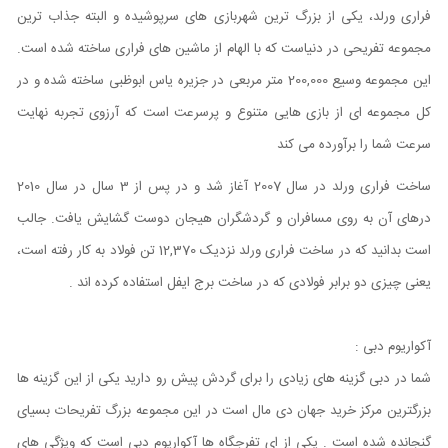
فراری ورلد، یکی از بزرگ ترین شهربازی های سرپوشیده و البته جذاب ترین
مجموعه تفریحی در دنیاست که با الهام از ماشین های فراری ساخته شده است.
این مجموعه وسیع
200,000 متر مربعی در جزیره یاس ابوظبی ساخته شده و در
کل مجموعه ای از بازی هایی متنوع و پرسرعت است که آرزوی تجربه نهایت
سرعت شما را برآورده می کند
ساخت فراری
ورلد در سال 2007 آغاز شد و در پس از 3 سال در سال 2010
درهای آن به روی مسافران و گردشگران هیجان دوست گشایش یافت. جالب
است بدانید که در ساخت فراری ورلد نزدیک
12,370 تن فولاد به کار رفته است،
یعنی چیزی دو برابر فولادی که در ساخت برج ایفل استفاده کرده اند .
آکواریوم دبی :
شما در دبی گزینه های زیادی را برای گردش پیش رو دارید یکی از این گزینه ها
بزرگترین مرکز خرید جهان دی مال است در این مجموعه بزرگ تفریحات بسیای
گنجانده شده است . یکی از ای تفرجگاه ها آکواریوم دبی است که ویژگی های