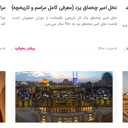
د
نخل امیر چخماق یزد (معرفی کامل مراسم و تاریخچه)
مرا
نخل امیر چخماق یک اثر تاریخی باقیمانده از دوران صفویان است.
مراک
قدمت نخل امیر چخماق یزد به ۴۵۰ سال می‌رس...
کند.
برج و باروی قدیم یزد به عصر دیلمیان و اتابکان می‌رسد. در سال ۴۱۹
...
بیشتر بخوانید...
3 خرداد 1402
3 خرداد 1402