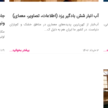
آب انبار شش بادگیر یزد (اطلاعات، تصاویر، معمای)
جاه
ونی
ی،
آب‌انبار از کهن‌ترین پدید‌ه‌های معماری در مناطق خشک و کم‌باران
دنیاست. در کشور ما ایران هم به دلیل ک...
مکان
اولی
...
بیشتر بخوانید...
3 خرداد 1402
29 اردیبهشت 1401