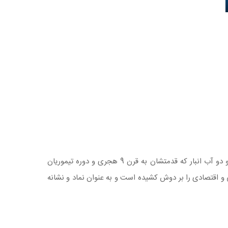
میدان امیرچخماق یزد (مجموعه امیر چخماق، میرچخماق یا میرچماق) نام میدانی در شهر یزد است. بازار، بقعه، تکیه، مسجد، کاروانسرا و دو آب انبار که قدمتشان به قرن 9 هجری و دوره تیموریان
و اقتصادی را بر دوش کشیده است و به عنوان نماد و نشانه