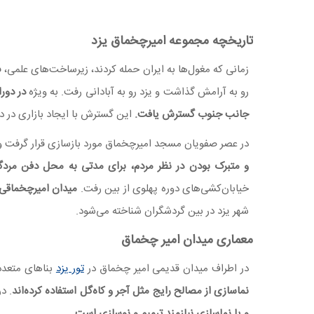
تاریخچه مجموعه امیرچخماق یزد
زمانی که مغول‌ها به ایران حمله کردند، زیرساخت‌های علمی
رو به آرامش گذاشت و یزد رو به آبادانی رفت. به ویژه
جانب جنوب گسترش یافت.
این گسترش با ایجاد بازاری در 
در عصر صفویان مسجد امیرچخماق مورد بازسازی قرار گرفت 
و متبرک بودن در نظر مردم، برای مدتی به محل دفن مردگ
خیابان‌کشی‌های دوره پهلوی از بین رفت.
میدان امیرچخماقی ک
شهر یزد در بین گردشگران شناخته می‌شود.
معماری میدان امیر چخماق
در اطراف میدان قدیمی امیر چخماق در
تور یزد
بناهای متعدد 
نماسازی از مصالح رایج مثل آجر و کاه‌گل استفاده کرده‌اند
. د
و یا نماسازی نیازمند ترمیم و نوسازی است.