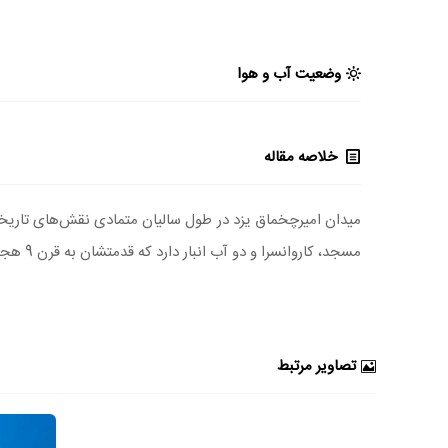
وضعیت آب و هوا
خلاصه مقاله
میدان امیرچخماق یزد در طول سالیان متمادی نقش‌های تاریخی،
مسجد، کاروانسرا و دو آب انبار دارد که قدمتشان به قرن 9 هجری و دوره تیموریان برمی‌گردد. مسجد، تکیه و تمام بناها و الحاقات مجموعه امیرچخماق به ثبت آثار ملی ایران رسیده است.
تصاویر مرتبط