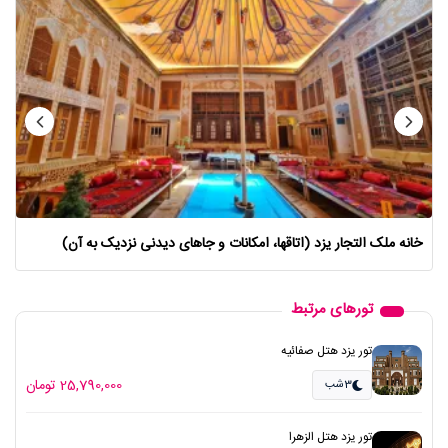
خانه ملک التجار یزد (اتاقها، امکانات و جاهای دیدنی نزدیک به آن)
تورهای مرتبط
تور یزد هتل صفائیه
25,790,000 تومان
3شب
تور یزد هتل الزهرا