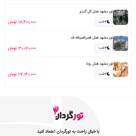
تور مشهد هتل گل گندم
18,400,000 تومان
3شب
تور مشهد هتل قصرالضیافه قد...
30,020,000 تومان
3شب
تور مشهد هتل رونا
27,160,000 تومان
3شب
با خیال راحت به تورگردان اعتماد کنید