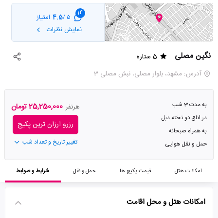
14
4.5
امتیاز
5 /
نمایش نظرات
نگین مصلی
5 ستاره
آدرس: مشهد، بلوار مصلی، نبش مصلی 3
به مدت 3 شب
25,250,000 تومان
هرنفر
در اتاق دو تخته دبل
رزرو ارزان ترین پکیج
به همراه صبحانه
تغییر تاریخ و تعداد شب
حمل و نقل هوایی
امکانات هتل
قیمت پکیج ها
حمل و نقل
شرایط و ضوابط
امکانات هتل و محل اقامت