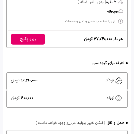
5 نفره
( بدون نفر اضافه )
صبحانه
تور با احتساب حمل و نقل و خدمات
هر نفر
27,040,000 تومان
رزرو پکیج
تعرفه برای گروه سنی
کودک
16,190,000 تومان
نوزاد
600,000 تومان
حمل و نقل
( امکان تغییر پروازها در رزرو وجود خواهد داشت )