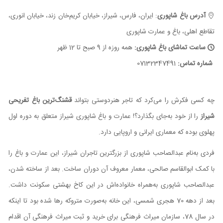
آدرس باغ شاپوری
: ایران، فارس، شیراز، خیابان کریم‌خان زند، خیابان انوری،
تقاطع اهلی، باغ و عمارت شاپوری
ساعت تماشای باغ شاپوری:
همه روزه از 9 صبح تا 12 ظهر
شماره تماس:
07132347491
چه کسی فکرش را می‌کرد که تاجر هنردوستی بتواند
قشنگ‌ترین باغ تفریحی
شیراز
را از خود به‌جای بگذارد؟! عمارت و باغ شاپوری شیراز متعلق به دوره اول
پهلوی بوده که معماری ایرانی و اروپایی دارد.
فردی به‌نام عبدالصاحب شاپوری از بزرگترین تاجران شیراز، این عمارت و باغ را
با کمک ابوالقاسم صالحی، معمار معروف آن دوران ساخت. بعد از ساخته شدن،
عبدالصاحب شاپوری به‌همراه خانواده‌اش در این کاخ بهشتی سکونت داشت.
بعد از دهه 70 هجری شمسی، این خانه به‌صورت متروکه رها شده بود تا اینکه
در سال 78، سازمان میراث فرهنگی برای خرید و ثبت میراث فرهنگی آن اقدام