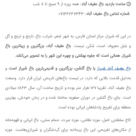
ساعت بازدید باغ عفیف آباد:
همه روزه از 9 صبح تا 8 شب
شماره تماس باغ عفیف آباد:
07136267343
در این که شیراز، مرکز استان فارس، به شهر شعر، شراب، باغ، نارنج و ترنج و گل
و بلبل معروف است، شکی نیست.
باغ عفیف آباد، بزرگترین و زیباترین باغ
شیراز، همانی است که جلوه بهشتی و چهره این شهر را به تصویر می‌کشد.
باغ عفیف آباد شیراز
یا باغ گلشن، بزرگترین و قدیمی‌ترین باغ شیراز است
و
به‌دلیل قدمت بالایی که دارد، در لیست باغ‌های تاریخی ایران قرار دارد. وسعت
باغ عفیف آباد، تقریبا 127 هزار متر بوده و تاریخ ساخت آن، سال 1863 میلادی
است. بنای باغ گلشن در دوران صفویه ساخته شده و در زمان خودش، بهترین
منطقه برای تفریح پادشاهان ایرانی بوده است.
کاخ سلطنتی اصل، موزه نظامی، موزه عبرت، حمام سنتی، باغ ایرانی و قهوه‌خانه
از مکان‌های تفریحی این باغ پرجاذبه برای گردشگران و شیرازی‌هاست. موزه