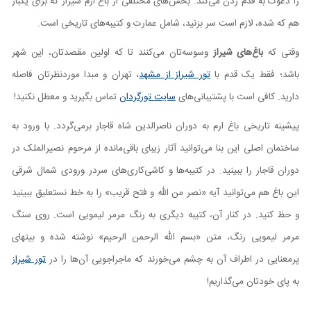
را دعوت به قدم زدن می‌کند. بخش‌های مختلفی از باغ ارم شیراز که برای یکبار
هم که شده، لازم است سر بزنید، شامل عمارت و کتیبه‌های تاریخی است.
وقتی که
باغ‌های شیراز
وسوسه‌تان می‌کنند تا که اولین مقصدتان، این شهر
باشد؛ فقط یک قدم با
تور شیراز از مشهد
، تهران و مبدا موردنظرتان فاصله
دارید. کافی است با پشتیبانی‌های
سایت تورگردان
تماس بگیرید و معطل نکنید!
پیشینه تاریخی باغ ارم به دوران ناصرالدین شاه قاجار برمی‌گردد. با ورود به
ساختمان اصلی این بنا می‌توانید آثار زیبای باقی‌مانده از مرحوم نصیرالملک در
دوران قاجار را ببینید. در کتیبه‌ها و کاشی‌کاری‌های سردر ورودی شمال شرقی
این باغ هم می‌توانید آیه «نصر من الله و فتح قریب» را به خط نستعلیق ببینید
و حظ کنید. در کنار آن، کتیبه دیگری به رنگ مرمر لیمویی است. روی سنگ
مرمر لیمویی رنگ، متن «بسم الله الرحمن الرحیم» نوشته شده و بیت‎های
پرمعنایی در اطراف آن به چشم می‌خورند که ماجراجویی آن‌ها را در
تور شیراز
به پای خودتان می‌گذاریم!