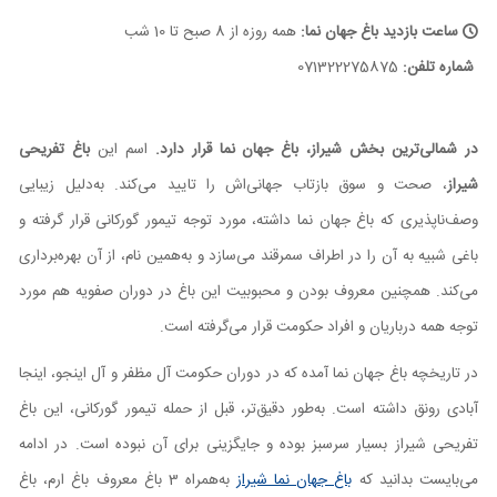
ساعت بازدید باغ جهان نما:
همه روزه از 8 صبح تا 10 شب
شماره تلفن:
071322275875
در شمالی‌ترین بخش شیراز، باغ جهان نما قرار دارد.
اسم این
باغ تفریحی
شیراز
، صحت و سوق بازتاب جهانی‌اش را تایید می‌کند. به‌دلیل زیبایی
وصف‌ناپذیری که باغ جهان نما داشته، مورد توجه تیمور گورکانی قرار گرفته و
باغی شبیه به آن را در اطراف سمرقند می‌سازد و به‌همین نام، از آن بهره‌برداری
می‌کند. همچنین معروف بودن و محبوبیت این باغ در دوران صفویه هم مورد
توجه همه درباریان و افراد حکومت قرار می‌گرفته است.
در تاریخچه باغ جهان نما آمده که در دوران حکومت آل مظفر و آل اینجو، اینجا
آبادی رونق داشته است. به‌طور دقیق‌تر، قبل از حمله تیمور گورکانی، این باغ
تفریحی شیراز بسیار سرسبز بوده و جایگزینی برای آن نبوده است. در ادامه
می‌بایست بدانید که
باغ جهان نما شیراز
به‌همراه 3 باغ معروف باغ ارم، باغ