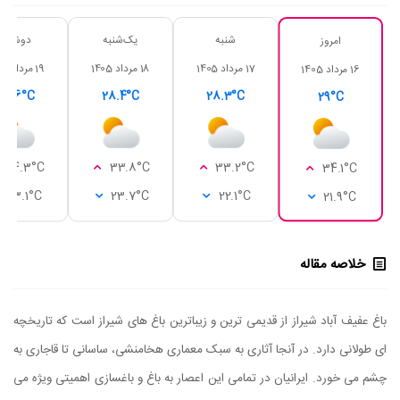
شنبه
یک‌شنبه
دوشنبه
امروز
17 مرداد 1405
18 مرداد 1405
19 مرداد 1405
16 مرداد 1405
28.6°C
28.4°C
28.3°C
29°C
34.3°C
33.8°C
33.2°C
34.1°C
23.1°C
23.7°C
22.1°C
21.9°C
خلاصه مقاله
باغ عفیف آباد شیراز از قدیمی ترین و زیباترین باغ های شیراز است که تاریخچه
ای طولانی دارد. در آنجا آثاری به سبک معماری هخامنشی، ساسانی تا قاجاری به
چشم می خورد. ایرانیان در تمامی این اعصار به باغ و باغسازی اهمیتی ویژه می