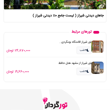
جاهای دیدنی شیراز ( لیست جامع 110 دیدنی شیراز )
تورهای مرتبط
تور شیراز اقامتگاه بومگردی...
24,870,000 تومان
3شب
تور شیراز از مشهد هتل حافظ
19,660,000 تومان
3شب