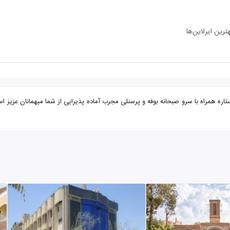
رین ایرلاین‌ها
 یزد هتل سیب و نار با تضمین بهترین قیمت. هتل سیب و نار 4 ستاره همراه با سرو صبحانه بوفه و پرسنلی مجرب آماده پذی