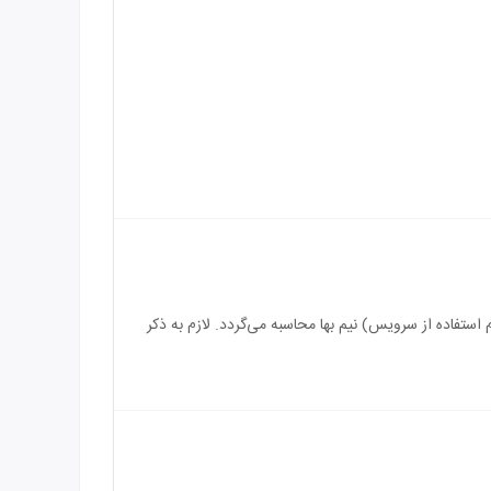
سرویس) رایگان می‌باشد و بازه سنی برای اقامت کودک بین 3 الی 7 سال (درصورت عدم استفاده از سرویس) نیم بها محاسبه می‌گردد. لازم به ذکر