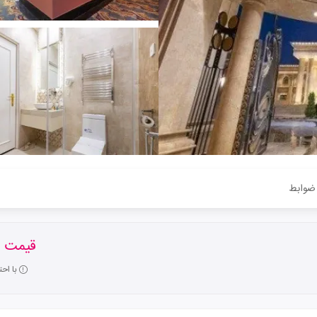
ضوابط
قیمت ا
با اح