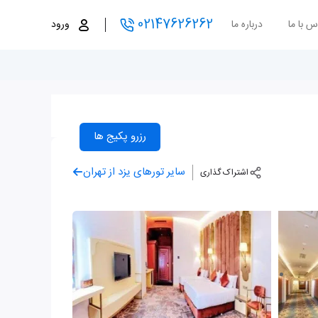
02147626262
س با ما
درباره ما
ورود
رزرو پکیج ها
سایر تورهای یزد از تهران
اشتراک گذاری