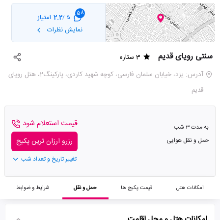
58
2.2
امتیاز
5 /
نمایش نظرات
سنتی رویای قدیم
3 ستاره
آدرس: یزد، خیابان سلمان فارسی، کوچه شهید کاردی، پارکینگ2، هتل رویای
قدیم
قیمت استعلام شود
به مدت 3 شب
حمل و نقل هوایی
رزرو ارزان ترین پکیج
تغییر تاریخ و تعداد شب
امکانات هتل
قیمت پکیج ها
حمل و نقل
شرایط و ضوابط
امکانات هتل و محل اقامت