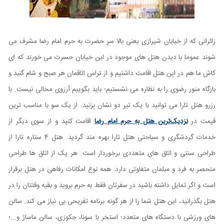
زائرانی که از خیابان شیرازی یعنی بالا سرِ حضرت به حرم امام رضا مشرف می
شوند عموما با دیدن هتل های موجود در این خیابان حسرت می خورند که ای
کاش ما هم در این هتل اقامت داشتیم و از تراس اتاقمان هر صبح و شام گنبد و
بارگاه منور رضوی را به نظاره می نشستیم؛ باید بگوییم آرزوی محالی نیست. با
رزرو هتل تارا می توانید با یک تیر دو نشان بزنید. از یک سو با مناسب ترین
قیمت در
نزدیک‌ترین هتل به حرم امام رضا
اقامت کنید و از سوی دیگر از
خدمات گردشگری و سیاحتی هتل تارا بهره مند گردید. هتل 4 ستاره تارا از
طراحی سنتی و اتاق های متعددی برخوردار است. هر یک از اتاق ها طراحی
منحصر به فرد و مبلمان متفاوتی دارد. همه نوع امکانات رفاهی در هتل برقرار
است و اگر تمایل داشته باشید در سفرتان فقط به حرم بروید و بقیه وقتتان را در
هتل بگذرانید، این هتل شما را از هر گونه برنامه تفریحی بی نیاز می کند. سالن
های ورزشی با دستگاه های متعدد؛ استخر با سونا، جکوزی، سالن ماساژ و...؛