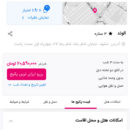
61
1.9
امتیاز
5 /
نمایش نظرات
الوند
3 ستاره
آدرس: مشهد، خیابان امام رضا، امام رضا 27، چهارراه اول سمت راست
به مدت 3 شب
20,590,000 تومان
هرنفر
در اتاق دو تخته دبل
رزرو ارزان ترین پکیج
بدون وعده غذایی
تغییر تاریخ و تعداد شب
حمل و نقل هوایی
امکانات هتل
قیمت پکیج ها
حمل و نقل
شرایط و ضوابط
امکانات هتل و محل اقامت