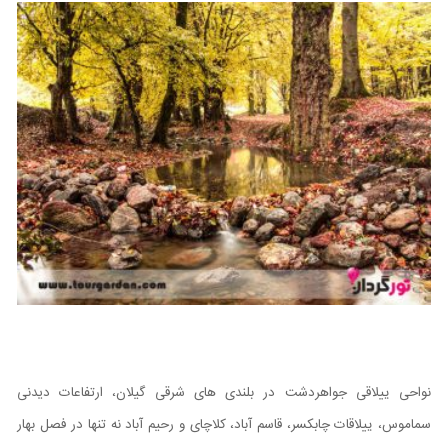
نواحی ییلاقی جواهردشت در بلندی های شرقی گیلان، ارتفاعات دیدنی
سماموس، ییلاقات چابکسر، قاسم آباد، کلاچای و رحیم آباد نه تنها در فصل بهار