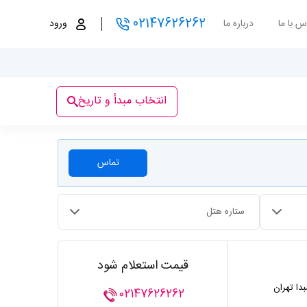
02147626262
س با ما
درباره ما
ورود
انتخاب مبدأ و تاریخ
تماس
ستاره هتل
قیمت استعلام شود
بدا تهران
02147626262