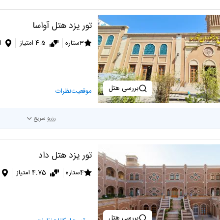
تور یزد هتل آواسا
3ستاره
4.5 امتیاز
ا
بررسی هتل
موقعیت
نظرات
رزرو سریع
تور یزد هتل داد
4ستاره
4.75 امتیاز
بررسی هتل