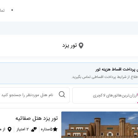
تما
مقصد سفر کجاست؟
تور یزد
تاریخ ورود
تعداد شب های اقامت
 پرداخت اقساط هزینه تور
اطلاع از شرایط پرداخت اقساطی تماس بگیرید.
انتخاب هتل
ارزان‌ترین‌ها
تورهای لاکچری
تور یزد هتل صفائیه
5ستاره
2 امتیاز
از م