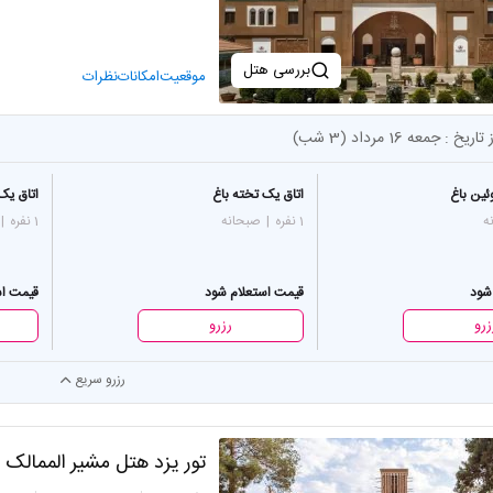
بررسی هتل
موقعیت
امکانات
نظرات
 تاریخ :
جمعه 16 مرداد (3 شب)
ئین باغ
اتاق یک تخته باغ
اتاق یک
ه
1 نفره
|
صبحانه
1 نفره
|
شود
قیمت استعلام شود
قیمت اس
زرو
رزرو
رزرو سریع
تور یزد هتل مشیر الممالک