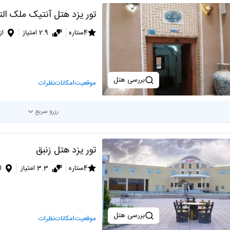
تور یزد هتل آنتیک ملک الت
4ستاره
2.9 امتیاز
از
بررسی هتل
موقعیت
امکانات
نظرات
رزرو سریع
تور یزد هتل زنبق
4ستاره
3.3 امتیاز
ا
بررسی هتل
موقعیت
امکانات
نظرات